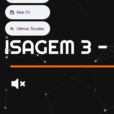
Web TV
Ultimas Tocadas
NSAGEM 3 -